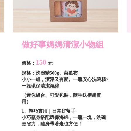
做好事媽媽
清潔小物組
150
價格：
元
規格：洗碗精500g、菜瓜布
小小一組，潔淨又有愛。
一瓶安心洗碗精×
一塊環保清潔海綿
（迷你組合、可愛包裝，隨手送禮超實
用）
1
、輕巧實用｜日常好幫手
小巧瓶身搭配環保海綿，一瓶一塊，洗碗
更省力，隨身帶著走也方便！