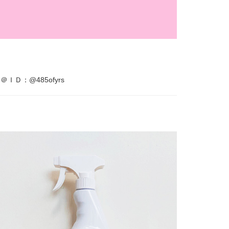
Ｅ＠ＩＤ
：@485ofyrs