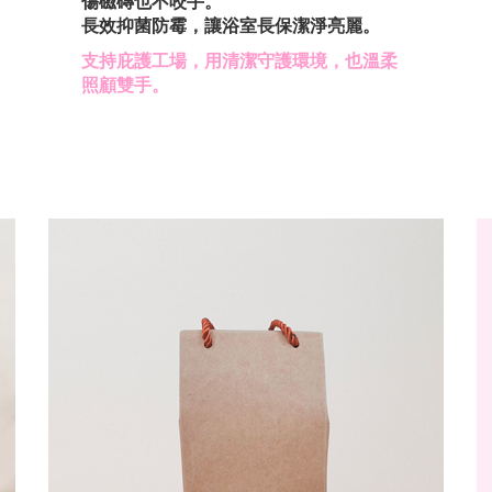
傷磁磚也不咬手。
長效抑菌防霉，讓浴室長保潔淨亮麗。
支持庇護工場，用清潔守護環境，也溫柔
照顧雙手。