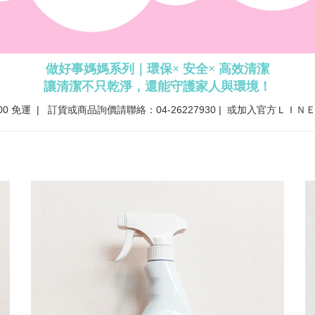
做好事媽媽系列｜環保× 安全× 高效清潔
讓清潔不只乾淨，還能守護家人與環境！
00 免運 | 訂貨或商品詢價請聯絡：04-26227930 |
或加入官方ＬＩＮ