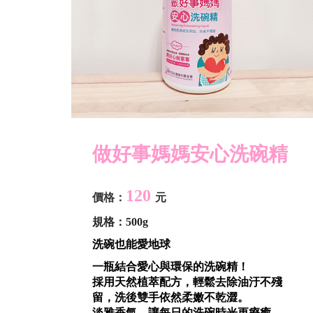
做好事媽媽安心洗碗精
120
價格：
元
規格：500g
洗碗也能愛地球
一瓶結合愛心與環保的洗碗精！
採用天然植萃配方，輕鬆去除油汙不殘
留，洗後雙手依然柔嫩不乾澀。
淡雅香氣，讓每日的洗碗時光更療癒。