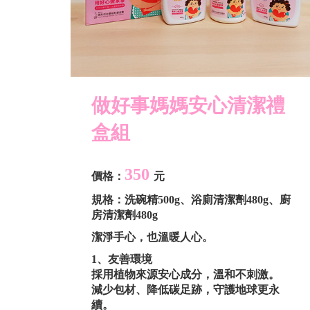
做好事媽媽安心
清潔禮
盒組
350
價格：
元
規格：
洗碗精500g、浴廁清潔劑480g、廚
房清潔劑480g
潔淨手心，也溫暖人心。
1、友善環境
採用植物來源安心成分，溫和不刺激。
減少包材、降低碳足跡，守護地球更永
續。