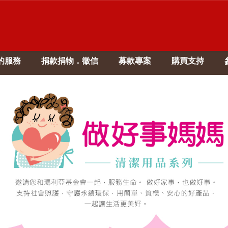
的服務
捐款捐物．徵信
募款專案
購買支持