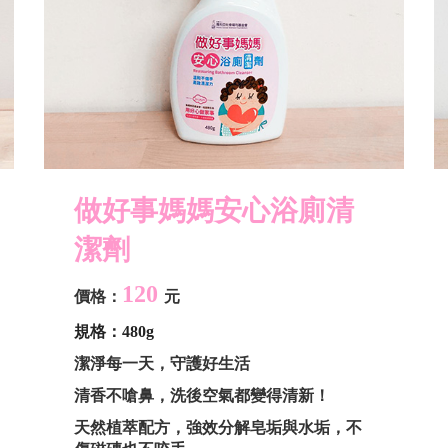
做好事媽媽安心浴廁清
潔劑
120
價格：
元
規格：480g
潔淨每一天，守護好生活
清香不嗆鼻，洗後空氣都變得清新！
天然植萃配方，強效分解皂垢與水垢，不