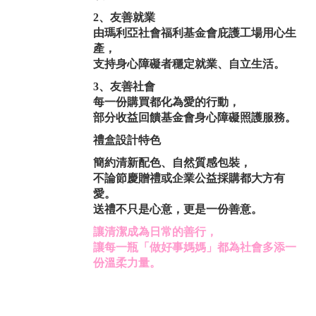
2、友善就業
由瑪利亞社會福利基金會庇護工場用心生
產，
支持身心障礙者穩定就業、自立生活。
3、友善社會
每一份購買都化為愛的行動，
部分收益回饋基金會身心障礙照護服務。
禮盒設計特色
簡約清新配色、自然質感包裝，
不論節慶贈禮或企業公益採購都大方有
愛。
送禮不只是心意，更是一份善意。
讓清潔成為日常的善行，
讓每一瓶「做好事媽媽」都為社會多添一
份溫柔力量。