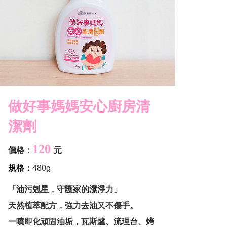
做好事媽媽安心廚房
清
潔劑
120
價格：
元
規格：
480g
「油污剋星，守護家的潔淨力」
天然植萃配方，強力去油又不傷手。
一噴即化頑固油垢，瓦斯爐、流理台、烤