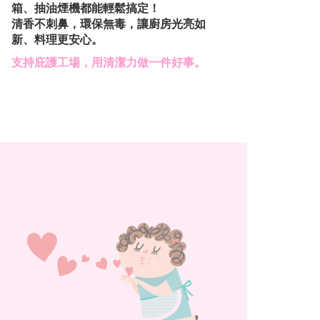
箱、抽油煙機都能輕鬆搞定！
清香不刺鼻，環保無毒，讓廚房光亮如
新、料理更安心。
支持庇護工場，用清潔力做一件好事。