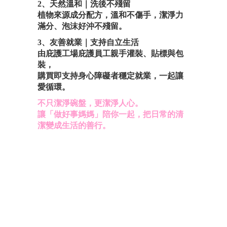
2
、天然溫和｜洗後不殘留
植物來源成分配方，溫和不傷手，潔淨力
滿分、泡沫好沖不殘留。
3、友善就業｜支持自立生活
由庇護工場庇護員工親手灌裝、貼標與包
裝，
購買即支持身心障礙者穩定就業，一起讓
愛循環。
不只潔淨碗盤，更潔淨人心。
讓「做好事媽媽」陪你一起，把日常的清
潔變成生活的善行。